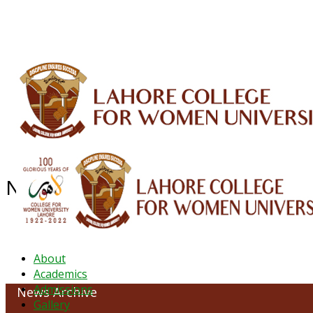
ALUMNI
HESSA
CONFERENCES
ORIC
QEC
INTERMEDIATE
DFDI
K-BIC
DAP
News Archive - February 2022
About
Academics
Admissions
News Archive
Gallery