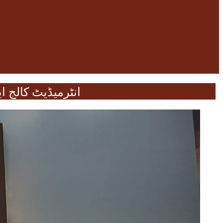
انٹرمیڈیٹ کالج ا