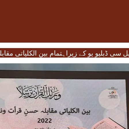
یل سی ڈبلیو یو کے زیراہتمام بین الکلیاتی مق