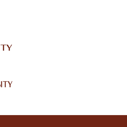
IRC
LIBRARY
JOURNALS
Web TV
Voice of LCWU
WEBMAIL